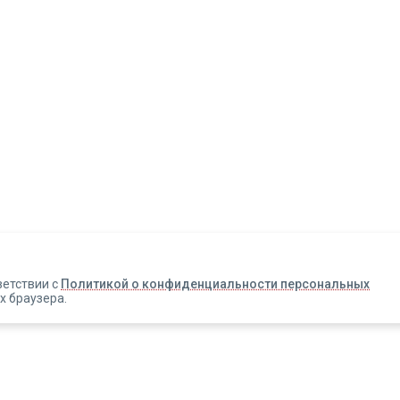
Авторизация
Телефон
Email
ветствии с
Политикой о конфиденциальности персональных
х браузера.
Вакансии
Прислать смс