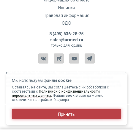
Информация об оплате
Новинки
Правовая информация
ЭДО
8 (495) 636-28-25
sales@armed.ru
только для юр.лиц
ОБРАЩАЕМ ВАШЕ ВНИМАНИЕ, что данный интернет-сайт и материалы,
размещенные на нем, носят исключительно информационный
Мы используем файлы
cookie
характер и ни при каких условиях не являются публичной офертой,
определяемой положениями статьи 437 Гражданского кодекса РФ.
Оставаясь на сайте, Вы соглашаетесь с их обработкой с
соответствии с
Политикой о конфиденциальности
Copyright 2004-2026 © Армед
персональных данных.
Файлы
cookie
всегда можно
отключить в настройках браузера.
ИМЕЮТСЯ ПРОТИВОПОКАЗАНИЯ, ПЕРЕД ИСПОЛЬЗОВАНИЕМ
Принять
НЕОБХОДИМО ОЗНАКОМИТЬСЯ С ИНСТРУКЦИЕЙ И
ПРОКОНСУЛЬТИРОВАТЬСЯ С ВРАЧОМ