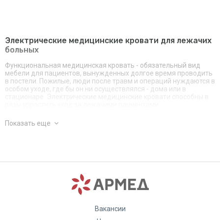
Электрические медицинские кровати для лежачих
больных
Функциональная медицинская кровать - обязательный вид
мебели для пациентов, вынужденных долгое время проводить
в постели. Пожилые, люди после травм и операций нуждаются в
особом уходе, где бы он ни осуществлялся - дома или в
стационаре. Электрические медицинские кровати способны в
разы упростить уход за лежачими пациентами.
Кровати с электроприводом позволяют регулировку углов
Показать еще
наклона секций и высоты ложа простым нажатием кнопок на
пульте, при чем с управлением справится даже сам пациент.
Медицинские кровати также оснащаются съемными
рейлингами, стойками для капельниц и самостоятельного
подтягивания пациента, а также функциями Тренделенбург и
Антитренделенбург.
Электрические кровати механические оптом
Компания Армед - один из самых крупных поставщиков мебели
для медцентров в России и СНГ. У нас Вы можете купить
Вакансии
медицинские электрические кровати оптом по ценам