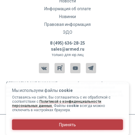
производителя. Звоните по телефону
8 (495) 636-28-25
,
Новости
менеджер ответит на любые Ваши вопросы о поставках и
Информация об оплате
товаре!
Новинки
Правовая информация
ЭДО
8 (495) 636-28-25
sales@armed.ru
только для юр.лиц
ОБРАЩАЕМ ВАШЕ ВНИМАНИЕ, что данный интернет-сайт и материалы,
размещенные на нем, носят исключительно информационный
Мы используем файлы
cookie
характер и ни при каких условиях не являются публичной офертой,
определяемой положениями статьи 437 Гражданского кодекса РФ.
Оставаясь на сайте, Вы соглашаетесь с их обработкой с
соответствии с
Политикой о конфиденциальности
Copyright 2004-2026 © Армед
персональных данных.
Файлы
cookie
всегда можно
отключить в настройках браузера.
ИМЕЮТСЯ ПРОТИВОПОКАЗАНИЯ, ПЕРЕД ИСПОЛЬЗОВАНИЕМ
Принять
НЕОБХОДИМО ОЗНАКОМИТЬСЯ С ИНСТРУКЦИЕЙ И
ПРОКОНСУЛЬТИРОВАТЬСЯ С ВРАЧОМ