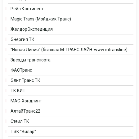
Рейл Континент
Magic Trans (Мэйджик Транс)
ЖелдорЭкспедиция
Энергия ТК
"Новая Линия" (бывшая М-ТРАНС ЛАЙН www.mtransline)
Звезды транспорта
ФАСТранс
Элит Транс ТК
ТК КИТ
МАС-Хэндлинг
АлтайТранс22
Стеил ТК
ТЭК "Вилар"