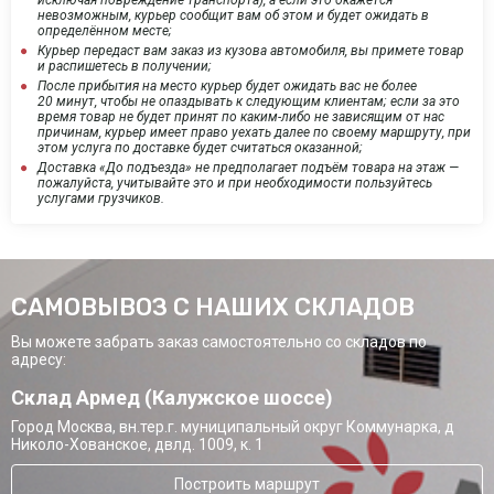
исключая повреждение транспорта), а если это окажется
невозможным, курьер сообщит вам об этом и будет ожидать в
определённом месте;
Курьер передаст вам заказ из кузова автомобиля, вы примете товар
и распишетесь в получении;
После прибытия на место курьер будет ожидать вас не более
20 минут, чтобы не опаздывать к следующим клиентам; если за это
время товар не будет принят по каким-либо не зависящим от нас
причинам, курьер имеет право уехать далее по своему маршруту, при
этом услуга по доставке будет считаться оказанной;
Доставка «До подъезда» не предполагает подъём товара на этаж —
пожалуйста, учитывайте это и при необходимости пользуйтесь
услугами грузчиков.
САМОВЫВОЗ С НАШИХ СКЛАДОВ
Вы можете забрать заказ самостоятельно со складов по
адресу:
Склад Армед (Калужское шоссе)
Город Москва, вн.тер.г. муниципальный округ Коммунарка, д
Николо-Хованское, двлд. 1009, к. 1
Построить маршрут