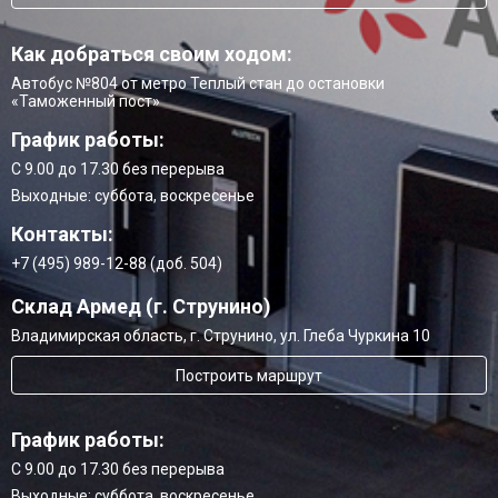
Как добраться своим ходом:
Автобус №804 от метро Теплый стан до остановки
«Таможенный пост»
График работы:
С 9.00 до 17.30 без перерыва
Выходные: суббота, воскресенье
Контакты:
+7 (495) 989-12-88 (доб. 504)
Склад Армед (г. Струнино)
Владимирская область, г. Струнино, ул. Глеба Чуркина 10
Построить маршрут
График работы:
С 9.00 до 17.30 без перерыва
Выходные: суббота, воскресенье