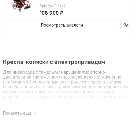
Артикул: 14286
108 900 ₽
Посмотреть аналоги
Кресла-коляски с электроприводом
Для инвалидов с тяжелыми нарушениями опорно-
двигательной системы наличие кресла-коляски жизненно
необходимо. Современные электрические кресла-коляски
способны вернуть таким людям возможность передвигаться.
Они могут быть как комнатными, так и прогулочными и
способны стать поддержкой пациентов в быту и социальной
жизни.
Благодаря электрическому приводу и вместительным
Показать еще
аккумуляторам коляской могут пользоваться люди с
ослабленными руками и спиной, ведь для управления
движением и функциями кресла достаточно взять в руку
контроллер. Удобный джойстик отвечает за направление
движением, кнопки - за настройку положения, освещения,