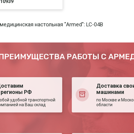
/10939
чать
Печать
медицинская настольная "Armed": LC-04В
ПРЕИМУЩЕСТВА РАБОТЫ С АРМЕ
оставим
Доставка сво
 регионы РФ
машинами
юбой удобной транспортной
по Москве и Моско
омпанией на Ваш склад
области