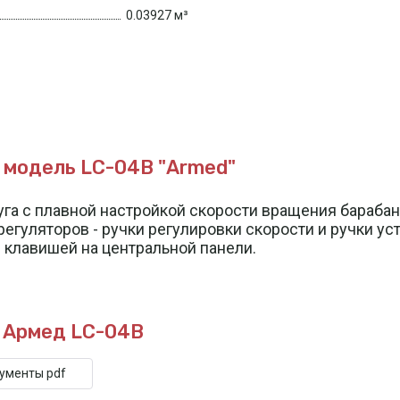
0.03927 м³
модель LC-04В "Armed"
уга с плавной настройкой скорости вращения бараб
егуляторов - ручки регулировки скорости и ручки у
 клавишей на центральной панели.
 Армед LC-04B
кументы pdf