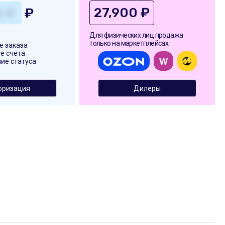
27,900 ₽
₽
Для физических лиц продажа
только на маркетплейсах:
 заказа
е счета
ие статуса
оризация
Дилеры