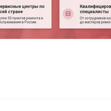
ервисные центры по
Квалифициро
сей стране
специалисты
олее 50 пунктов ремонта и
От сотрудников ко
бслуживания в России
до мастеров ремо
Авторизация
Авторизация
Телефон
Телефон
Email
Email