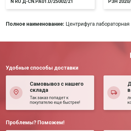
N RU Д-CN.PA01.D/25002/21
РЗН 2020
Скачать
Печать
Ска
Полное наименование:
Центрифуга лабораторная 
Удобные способы доставки
Самовывоз с нашего
Д
склада
в
Так заказ попадет к
л
покупателю еще быстрее!
к
Проблемы? Поможем!