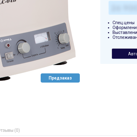
Спец.цены
Оформление
Выставлени
Отслеживан
Авт
Предзаказ
тзывы (0)