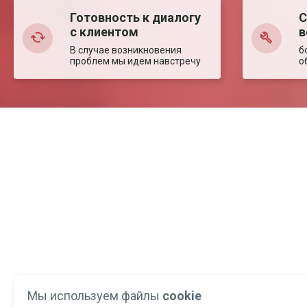
Готовность к диалогу
С
с клиентом
в
В случае возникновения
б
проблем мы идем навстречу
о
Мы используем файлы
cookie