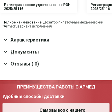
Регистрационное удостоверение РЗН
Регистраци
2025/25116
2025/25116
Полное наименование:
Дозатор пипеточный механический
"Armed", вариант исполнения
Характеристики
Основные характеристики
Документы
Гарантия
1 год
Отзывы ( 0)
Скачать все документы
Срок службы
1 год
Оснащение
Сервисный ключ; Туба со смазкой; Колпачки
для цветовой маркировки; Держатель
Материал корпуса
Пластик
Оставить отзыв
ПРЕИМУЩЕСТВА РАБОТЫ С АРМЕД
Функции
Сброс; Прямое дозирование; Обратное
дозирование
Удобные способы доставки
Транспортные характеристики
Самовывоз с нашего
Габариты в
46*38.5*30.5 см