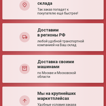
транспортной
склада
упаковке
Так заказ попадет к
Габариты упаковки
30*8.1*4.3 см
покупателю еще быстрее!
(ед)
Объем (ед)
0.001 м³
Количество в
50 шт.
транспортной
Доставим
упаковке
в регионы РФ
Ваша оценка:
Упаковка (ед)
Картонная коробка
любой удобной транспортной
Вес брутто
10.5 кг
компанией на Ваш склад
Достоинства:
Объем
0.0528 м³
Страна производства
Китай
Доставка своими
Технические характеристики
машинами
по Москве и Московской
Регистрационное удостоверение РЗН
Регистраци
Размер (± 5%)
255*60/35*25 мм
области
2025/25116
2025/25116
Погрешность
± 2,5%
дозатора
Недостатки:
Воспроизводимость
≤ 12,01 %
Мы на крупнейших
Усилие нажатия
25 Н
маркетплейсах
Габаритные размеры
5,8/45 мм
наконечника ØхД
Удобные условия заказа