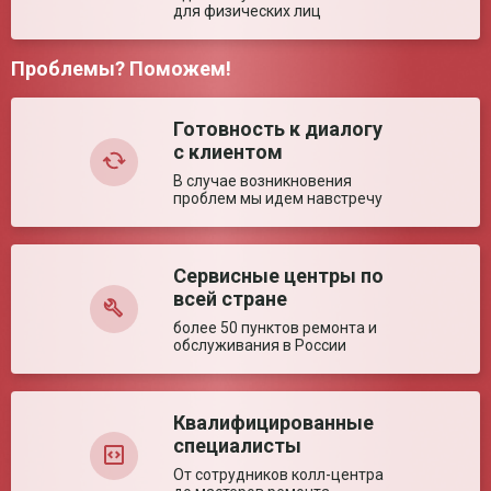
для физических лиц
Диаметр плунжера
20 мм
Объём дозатора
10 мкл
Проблемы? Поможем!
Количество каналов
1
Комментарий:
Варианты
Прямое и обратное
дозирования
Готовность к диалогу
с клиентом
Ключевые преимущества
В случае возникновения
Особенности
Фиксированный ообъём; 2 режима
проблем мы идем навстречу
дозирования; механизм сбрасывания
наконечника
Сервисные центры по
Оставить отзыв
всей стране
более 50 пунктов ремонта и
обслуживания в России
Квалифицированные
специалисты
От сотрудников колл-центра