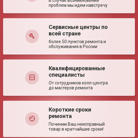
В случае возникновения
Максимальный объём
8 мл
проблем мы идем навстречу
раствора
Время выхода на
5 сек
рабочий режим
Сервисные центры по
Оставить отзыв
Ключевые преимущества
всей стране
более 50 пунктов ремонта и
Особенности
Мощная классическая модель в компактном
обслуживания в России
размере обеспечивает эффективное
распыление. Отличается расширенной
комплектацией и простым управлением
Квалифицированные
специалисты
От сотрудников колл-центра
до мастеров ремонта
Короткие сроки
ремонта
Починим Ваш неисправный
товар в кратчайшие сроки!