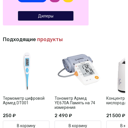
Дилеры
Подходящие
продукты
Термометр цифровой
Тонометр Армед
Концентра
Армед DT001
YE670A Память на 74
кислорода
измерения
250 ₽
2 490 ₽
21 500 ₽
В корзину
В корзину
В к