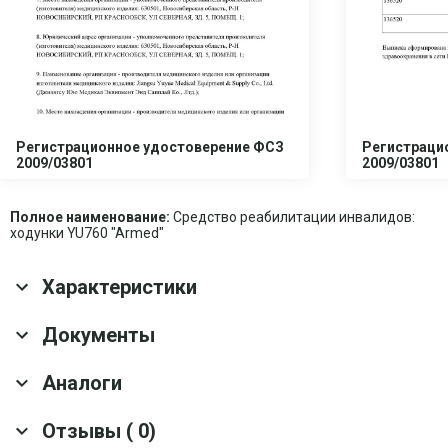
Регистрационное удостоверение ФСЗ
Регистраци
2009/03801
2009/03801
Полное наименование:
Средство реабилитации инвалидов:
ходунки YU760 "Armed"
Характеристики
Основные характеристики
Документы
Гарантия
1 год
Аналоги
Скачать все документы
Оснащение
Кнопка для складывания; Перестановочные
фиксаторы смены режима передвижения
Отзывы ( 0)
Регулировка высоты
Телескопический механизм
Ходунки инвалидные Армед KR913L 2