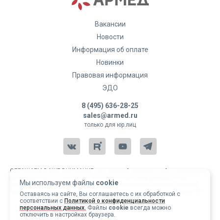
Вакансии
Новости
Информация об оплате
Новинки
Правовая информация
ЭДО
8 (495) 636-28-25
sales@armed.ru
только для юр.лиц
ОБРАЩАЕМ ВАШЕ ВНИМАНИЕ, что данный интернет-сайт и материалы,
размещенные на нем, носят исключительно информационный
Мы используем файлы
cookie
характер и ни при каких условиях не являются публичной офертой,
определяемой положениями статьи 437 Гражданского кодекса РФ.
Оставаясь на сайте, Вы соглашаетесь с их обработкой с
соответствии с
Политикой о конфиденциальности
Copyright 2004-2026 © Армед
персональных данных.
Файлы
cookie
всегда можно
отключить в настройках браузера.