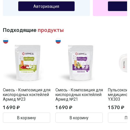
Авторизация
Подходящие
продукты
Смесь - Композиция для
Смесь - Композиция для
Пульсокси
кислородных коктейлей
кислородных коктейлей
медицинск
Армед №23
Армед №21
YX303
1 690 ₽
1 690 ₽
1 570 ₽
В корзину
В корзину
Пе