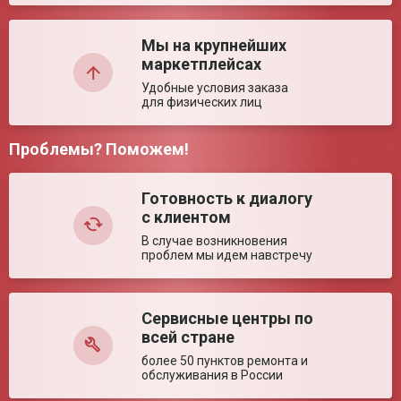
Мы на крупнейших
Комментарий:
Коктейлер заказывали в дополнение к концентратору для
маркетплейсах
соляной пещеры. Товар полностью устроил. К нам в пещеру
Удобные условия заказа
часто ходят дети, они в восторге от коктейлей, которые мы
для физических лиц
готовим при помощи коктейлера от компании Доброта.
Прибором пользоваться быстро, просто и удобно, справится
даже ребенок.
Проблемы? Поможем!
Готовность к диалогу
с клиентом
В случае возникновения
проблем мы идем навстречу
Ваша оценка:
Сервисные центры по
всей стране
более 50 пунктов ремонта и
Достоинства:
обслуживания в России