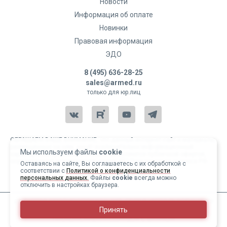
Оставить отзыв
Новости
Информация об оплате
Новинки
Правовая информация
ЭДО
8 (495) 636-28-25
sales@armed.ru
только для юр.лиц
ОБРАЩАЕМ ВАШЕ ВНИМАНИЕ, что данный интернет-сайт и материалы,
размещенные на нем, носят исключительно информационный
Мы используем файлы
cookie
характер и ни при каких условиях не являются публичной офертой,
определяемой положениями статьи 437 Гражданского кодекса РФ.
Оставаясь на сайте, Вы соглашаетесь с их обработкой с
соответствии с
Политикой о конфиденциальности
Copyright 2004-2026 © Армед
персональных данных.
Файлы
cookie
всегда можно
отключить в настройках браузера.
ИМЕЮТСЯ ПРОТИВОПОКАЗАНИЯ, ПЕРЕД ИСПОЛЬЗОВАНИЕМ
Принять
НЕОБХОДИМО ОЗНАКОМИТЬСЯ С ИНСТРУКЦИЕЙ И
1
/
15
ПРОКОНСУЛЬТИРОВАТЬСЯ С ВРАЧОМ