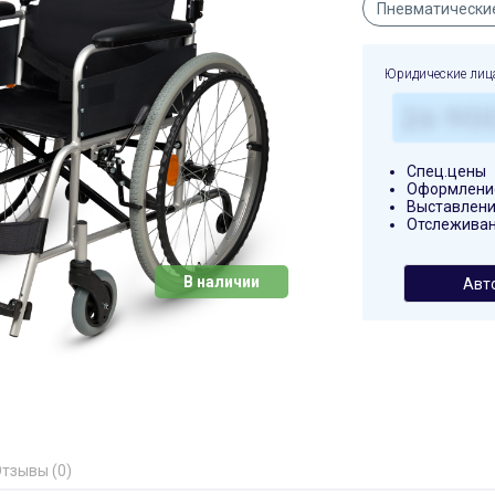
Пневматически
Юридические лиц
Спец.цены
Оформление
Выставлени
Отслеживан
В наличии
Авт
тзывы (0)