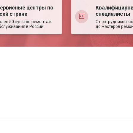
ервисные центры по
Квалифициро
сей стране
специалисты
олее 50 пунктов ремонта и
От сотрудников ко
бслуживания в России
до мастеров ремо
Авторизация
Авторизация
Телефон
Телефон
Email
Email