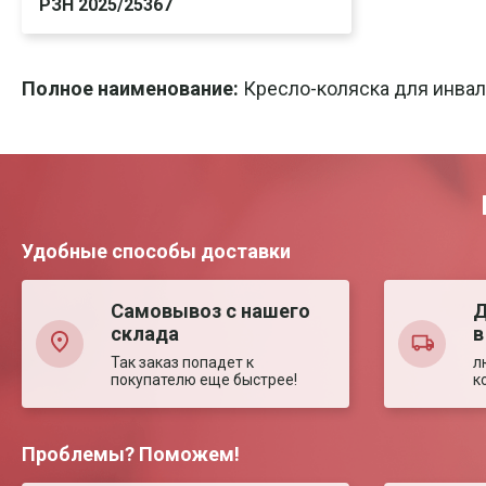
РЗН 2025/25367
Скачать
Печать
Полное наименование:
Кресло-коляска для инвал
Удобные способы доставки
Самовывоз с нашего
Д
склада
в
Так заказ попадет к
л
покупателю еще быстрее!
к
Проблемы? Поможем!