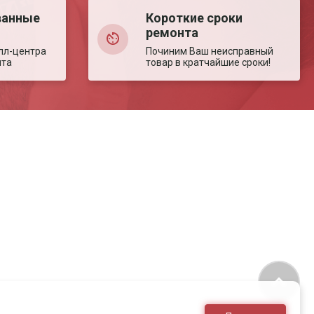
ванные
Короткие сроки
ремонта
лл-центра
Починим Ваш неисправный
нта
товар в кратчайшие сроки!