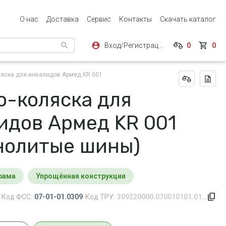
О нас
Доставка
Сервис
Контакты
Скачать каталог
Вход/Регистрация
0
0
ляска для инвалидов Армед KR 001
о-коляска для
идов Армед KR 001
нолитые шины)
рама
Упрощённая конструкция
Код ФСС:
07-01-01.0309
Код ТРУ:
309220000.070010101.0142.0309.156