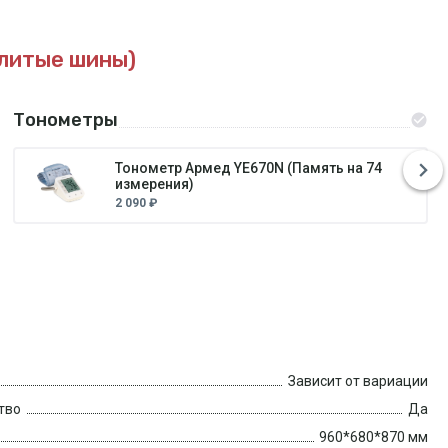
олитые шины)
Тонометры
Тонометр Армед YE670N (Память на 74
измерения)
2 090 ₽
Зависит от вариации
тво
Да
960*680*870 мм