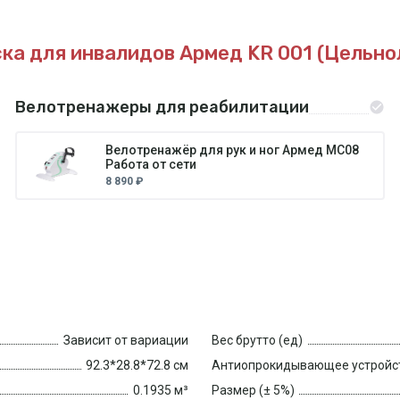
ка для инвалидов Армед KR 001 (Цельн
Велотренажеры для реабилитации
Велотренажёр для рук и ног Армед MC08
Работа от сети
8 890 ₽
Зависит от вариации
Вес брутто (ед)
92.3*28.8*72.8 см
Антиопрокидывающее устройс
0.1935 м³
Размер (± 5%)