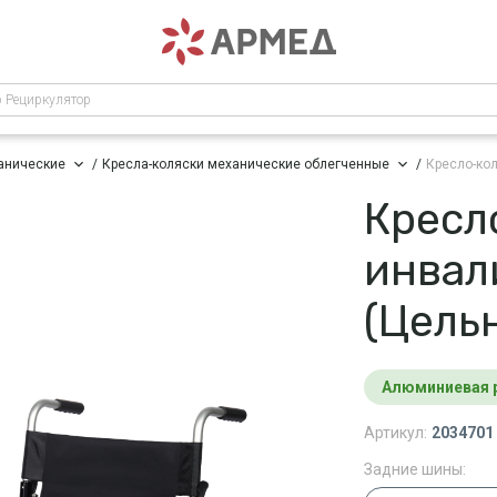
р Рециркулятор
анические
Кресла-коляски механические облегченные
Кресло-ко
Кресл
инвал
(Цель
Алюминиевая 
Артикул:
2034701
Задние шины: