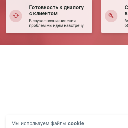
Готовность к диалогу
С
с клиентом
в
В случае возникновения
б
проблем мы идем навстречу
о
Мы используем файлы
cookie