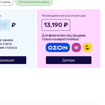
е шины
Цельнолитые шины
а
Рекомендованная розничная цена
13,190 ₽
₽
Для физических лиц продажа
только на маркетплейсах:
 заказа
е счета
ие статуса
оризация
Дилеры