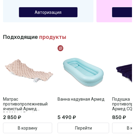
Авторизация
Подходящие
продукты
Матрас
Ванна надувная Армед
Подушка
противопролежневый
противопр
ячеистый Армед
Армед CQD
DGC001-1 Без функции
2 850 ₽
5 490 ₽
850 ₽
статик
В корзину
Перейти
В к