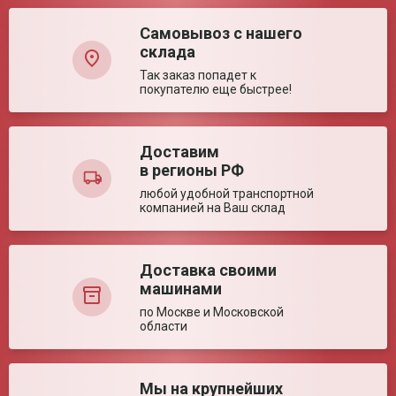
Тип рамы
Складная
Самовывоз с нашего
Возможность
Да
склада
установить кресло
над унитазом
Так заказ попадет к
Тип подлокотников
Съёмные
покупателю еще быстрее!
Задние шины
Цельнолитые
Передние шины
Цельнолитые
Доставим
Тип
Механическая
в регионы РФ
Ваша оценка:
Материал спинки и
Искусственная кожа
сиденья
любой удобной транспортной
Тип подножек
Съемные, Поворотные, Регулируемые по
компанией на Ваш склад
высоте
Достоинства:
Транспортные характеристики
Доставка своими
Регистрационное удостоверение РЗН
Регистраци
Вес нетто (ед)
12.7 кг
машинами
2025/25367
2025/25367
Габариты упаковки
58*39*54.5 см
по Москве и Московской
(ед)
области
Объем (ед)
0.123 м³
Упаковка (ед)
Картонная коробка
Недостатки:
Мы на крупнейших
Вес брутто (ед)
15 кг