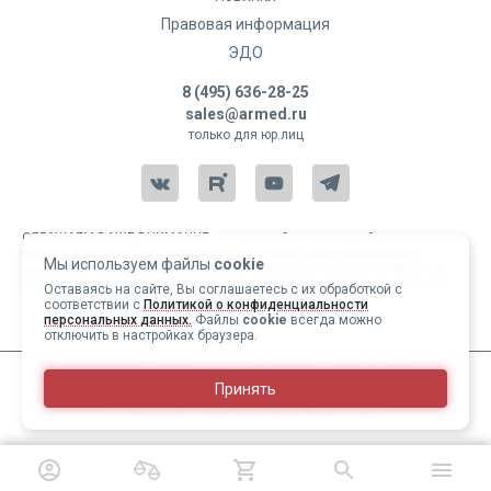
Правовая информация
ЭДО
8 (495) 636-28-25
sales@armed.ru
только для юр.лиц
ОБРАЩАЕМ ВАШЕ ВНИМАНИЕ, что данный интернет-сайт и материалы,
размещенные на нем, носят исключительно информационный
Мы используем файлы
cookie
характер и ни при каких условиях не являются публичной офертой,
определяемой положениями статьи 437 Гражданского кодекса РФ.
Оставаясь на сайте, Вы соглашаетесь с их обработкой с
соответствии с
Политикой о конфиденциальности
Copyright 2004-2026 © Армед
персональных данных.
Файлы
cookie
всегда можно
отключить в настройках браузера.
ИМЕЮТСЯ ПРОТИВОПОКАЗАНИЯ, ПЕРЕД ИСПОЛЬЗОВАНИЕМ
Принять
НЕОБХОДИМО ОЗНАКОМИТЬСЯ С ИНСТРУКЦИЕЙ И
1
/
31
ПРОКОНСУЛЬТИРОВАТЬСЯ С ВРАЧОМ