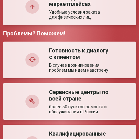
маркетплейсах
Страна производства
Китай
Удобные условия заказа
Технические характеристики
для физических лиц
Размер (± 5%)
925*540*950 мм
Проблемы? Поможем!
Грузоподъемность
130 кг
Комментарий:
Ширина сиденья (±
460 мм
5%)
Готовность к диалогу
Ширина между
450 мм
с клиентом
поручнями (± 5%)
В случае возникновения
Глубина сиденья (±
450 мм
проблем мы идем навстречу
5%)
Диаметр колес (± 5%)
125/125 мм
Высота сиденья (±
535 мм
Сервисные центры по
Оставить отзыв
5%)
всей стране
Ключевые преимущества
более 50 пунктов ремонта и
обслуживания в России
Особенности
Кресло-табурет; Легкомоющаяся санитарная
ёмкость; Регулируемые подножки
Квалифицированные