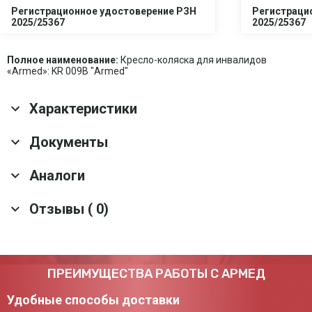
Регистрационное удостоверение РЗН
Регистраци
2025/25367
2025/25367
Полное наименование:
Кресло-коляска для инвалидов
«Armed»: KR 009В "Armed"
Характеристики
Основные характеристики
Документы
Задние колеса
Да
Аналоги
оснащены тормозами
Скачать все документы
Материал санитарной
Пластик
ёмкости
Отзывы ( 0)
Кресло-туалет для инвалидов Армед H009B-
Гарантия
1 год
1 с комплектом ДЦП
Срок службы
5 лет
Оснащение
Санитарная ёмкость; Мягкое сиденье;
Артикул: 20201
Ленточный упор для ног
Оставить отзыв
ПРЕИМУЩЕСТВА РАБОТЫ С АРМЕД
56 900 ₽
Тип тормозного
Педальный
механизма
Удобные способы доставки
Перейти
Материал рамы
Металлический сплав