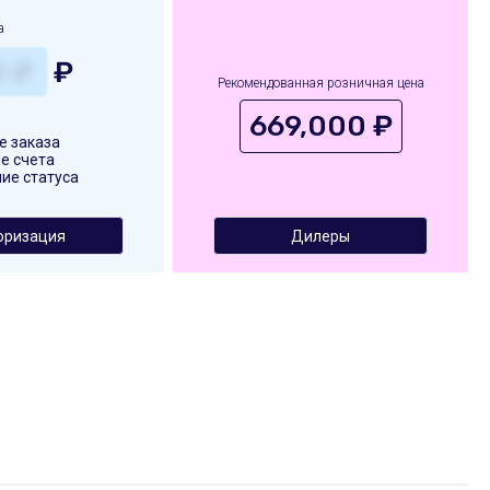
а
₽
Рекомендованная розничная цена
669,000 ₽
 заказа
е счета
ие статуса
оризация
Дилеры