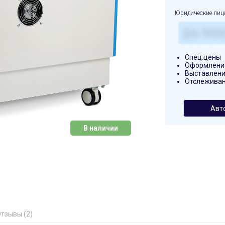
Юридические лиц
Спец.цены
Оформление
Выставлени
Отслеживан
Авт
В наличии
тзывы (2)