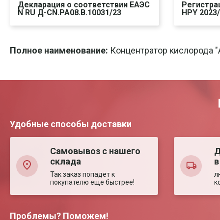
Декларация о соответствии ЕАЭС
Регистра
N RU Д-CN.РА08.В.10031/23
HPY 2023
Скачать
Печать
Ска
Полное наименование:
Концентратор кислорода "A
Удобные способы доставки
Самовывоз с нашего
Д
склада
в
Так заказ попадет к
л
покупателю еще быстрее!
к
Проблемы? Поможем!