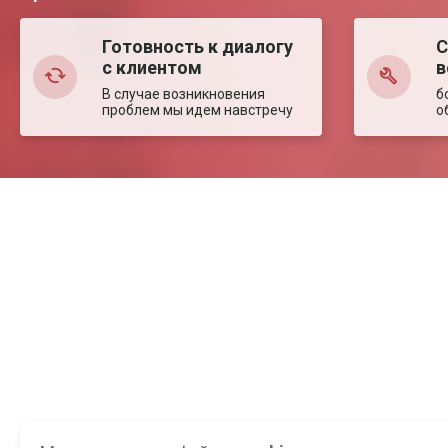
Готовность к диалогу
С
с клиентом
в
В случае возникновения
б
проблем мы идем навстречу
о