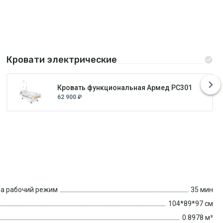
Кровати электрические
Кровать функциональная Армед РС301
62 900 ₽
на рабочий режим
35 мин
104*89*97 см
0.8978 м³