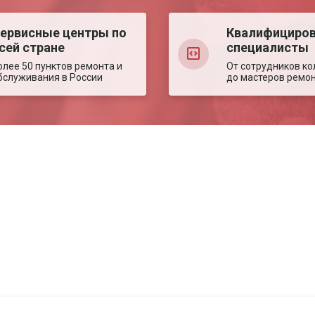
ервисные центры по
Квалифициро
сей стране
специалисты
олее 50 пунктов ремонта и
От сотрудников ко
бслуживания в России
до мастеров ремо
Авторизация
Авторизация