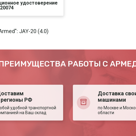
ционное удостоверение
/20074
чать
Печать
rmed": JAY-20 (4.0)
ПРЕИМУЩЕСТВА РАБОТЫ С АРМЕ
оставим
Доставка сво
 регионы РФ
машинами
юбой удобной транспортной
по Москве и Моско
омпанией на Ваш склад
области