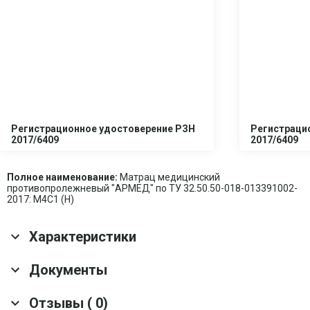
Регистрационное удостоверение РЗН
Регистраци
2017/6409
2017/6409
Полное наименование:
Матрац медицинский
противопролежневый "АРМЕД" по ТУ 32.50.50-018-013391002-
2017: М4С1 (Н)
Характеристики
Основные характеристики
Документы
Гарантия
6 мес.
Отзывы ( 0)
Скачать все документы
Материал матраса
Пенополиуретан