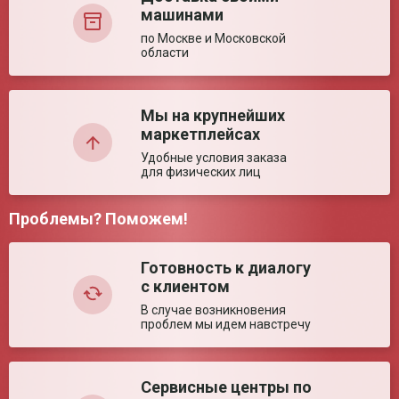
Размер (± 5%)
1950*850*80 мм
машинами
Грузоподъемность
125 кг
по Москве и Московской
Регистрационное удостоверение РЗН
Регистраци
Плотность
22 кг/м³
области
2017/6409
2017/6409
Недостатки:
Мы на крупнейших
маркетплейсах
Удобные условия заказа
для физических лиц
Проблемы? Поможем!
Комментарий:
Готовность к диалогу
с клиентом
В случае возникновения
проблем мы идем навстречу
Сервисные центры по
Оставить отзыв