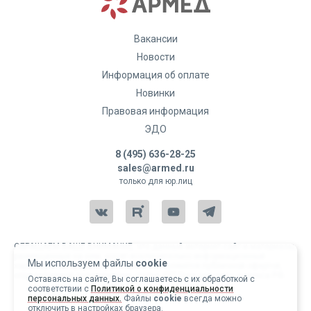
Вакансии
Новости
Информация об оплате
Новинки
Правовая информация
ЭДО
8 (495) 636-28-25
sales@armed.ru
только для юр.лиц
ОБРАЩАЕМ ВАШЕ ВНИМАНИЕ, что данный интернет-сайт и материалы,
размещенные на нем, носят исключительно информационный
Мы используем файлы
cookie
характер и ни при каких условиях не являются публичной офертой,
определяемой положениями статьи 437 Гражданского кодекса РФ.
Оставаясь на сайте, Вы соглашаетесь с их обработкой с
соответствии с
Политикой о конфиденциальности
Copyright 2004-2026 © Армед
персональных данных.
Файлы
cookie
всегда можно
отключить в настройках браузера.