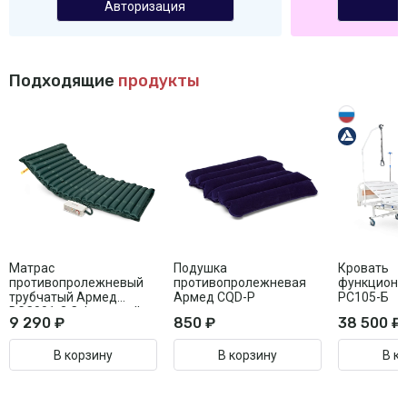
Авторизация
Подходящие
продукты
Матрас
Подушка
Кровать
противопролежневый
противопролежневая
функциона
трубчатый Армед
Армед CQD-P
РС105-Б
DGC001-2 С функцией
9 290 ₽
850 ₽
38 500 ₽
статик
В корзину
В корзину
В к