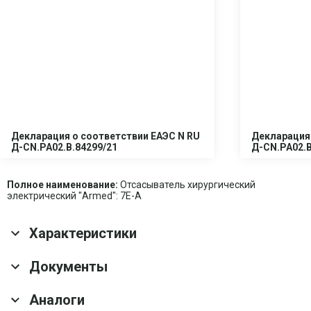
Декларация о соответствии ЕАЭС N RU
Декларация 
Д-CN.PA02.B.84299/21
Д-CN.PA02.B
Полное наименование:
Отсасыватель хирургический
электрический "Armed": 7E-A
Характеристики
Основные характеристики
Документы
Материал корпуса
Ударопрочный пластик
Аналоги
Скачать все документы
Гарантия
1 год