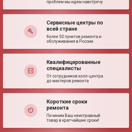
проблем мы идем навстречу
Ключевые преимущества
Особенности
Переносная модель подходит для
использования в различных областях.
Сервисные центры по
Ваша оценка:
всей стране
более 50 пунктов ремонта и
обслуживания в России
Достоинства:
Квалифицированные
специалисты
От сотрудников колл-центра
до мастеров ремонта
Недостатки:
Короткие сроки
ремонта
Починим Ваш неисправный
товар в кратчайшие сроки!