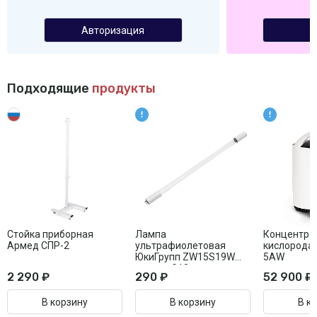
Авторизация
Подходящие
продукты
Стойка приборная
Лампа
Концентра
Армед СПР-2
ультрафиолетовая
кислорода 
ЮкиГрупп ZW15S19W
5AW
цоколь G13
2 290 ₽
290 ₽
52 900 ₽
В корзину
В корзину
В к