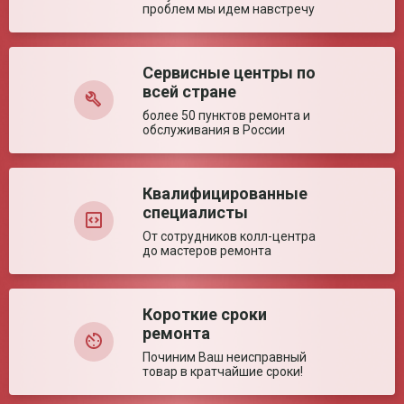
бренду. У кого болеют дети часто - рекомендую!
проблем мы идем навстречу
Дата: 30 марта 2020
Артем Бурцев
Сервисные центры по
всей стране
Комментарий:
более 50 пунктов ремонта и
Две лампы делают этот рециркулятор подходящим для
обслуживания в России
офисов, торговых точек, производственных цехов, в общем
для любых мест, где можно подцепить вирус. В нашем
офисе 8 рабочих мест, по размерам помещения консультант
предложил эту модель. Сотрудники, я и наши семьи под
Квалифицированные
защитой) Берите, если не нужны навороты. В этом
специалисты
рециркуляторе есть механический таймер отключения.
От сотрудников колл-центра
до мастеров ремонта
Дата: 8 ноября 2020
Харитонов Антон
Короткие сроки
Комментарий:
ремонта
Искал вариант для торгового зала, боремся с плесенью и,
что сегодня популярно, с вирусом. Давно покупаю на
Починим Ваш неисправный
Доброте, цены, обслуживание и персонал всегда радуют.
товар в кратчайшие сроки!
Порекомендовали несколько моделей, выбрал этот, простой
и не слишком дорого. Спасибо любимому магазину, как