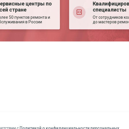
ервисные центры по
Квалифициро
сей стране
специалисты
олее 50 пунктов ремонта и
От сотрудников ко
бслуживания в России
до мастеров ремо
Авторизация
Авторизация
Телефон
Телефон
Email
Email
ветствии с
Политикой о конфиденциальности персональных