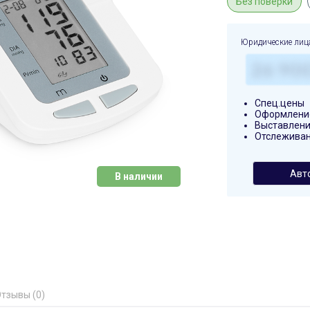
Без поверки
Юридические лиц
Спец.цены
Оформление
Выставлени
Отслеживан
Авт
В наличии
тзывы (0)