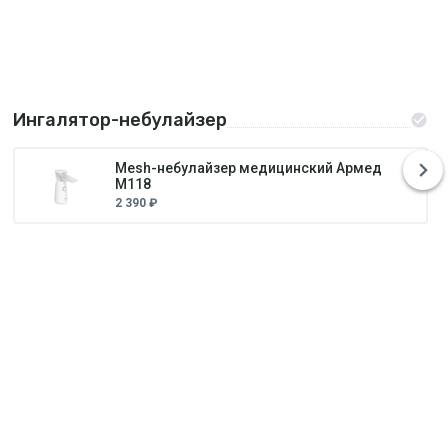
Ингалятор-небулайзер
Mesh-небулайзер медицинский Армед
M118
2 390 ₽