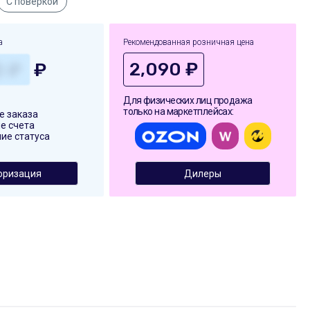
С поверкой
а
Рекомендованная розничная цена
2,090 ₽
₽
Для физических лиц продажа
только на маркетплейсах:
 заказа
е счета
ие статуса
оризация
Дилеры