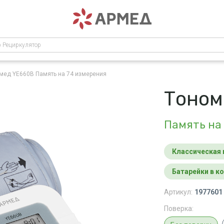
р Рециркулятор
рмед YE660B
Память на 74 измерения
Тоном
Память на
Классическая
Батарейки в 
Артикул:
1977601
Поверка: