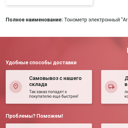
Скачать
Печать
Полное наименование:
Тонометр электронный "Ar
Удобные способы доставки
Самовывоз с нашего
Д
склада
в
Так заказ попадет к
л
покупателю еще быстрее!
к
Проблемы? Поможем!