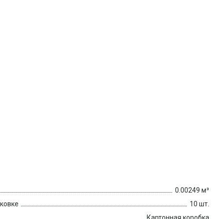
0.00249 м³
аковке
10 шт.
Картонная коробка