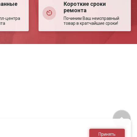
ванные
Короткие сроки
ремонта
лл-центра
Починим Ваш неисправный
нта
товар в кратчайшие сроки!
Принять