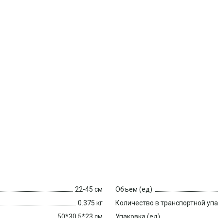
22-45 см
Объем (ед)
0.375 кг
Количество в транспортной уп
50*30.5*23 см
Упаковка (ед)