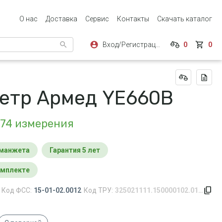
О нас
Доставка
Сервис
Контакты
Скачать каталог
Вход/Регистрация
0
0
етр Армед YE660B
 74 измерения
 манжета
Гарантия 5 лет
комплекте
Код ФСС:
15-01-02.0012
Код ТРУ:
325021111.150000102.0142.0012.156