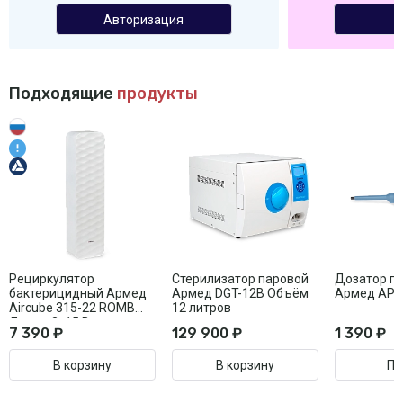
Авторизация
Подходящие
продукты
Рециркулятор
Стерилизатор паровой
Дозатор п
бактерицидный Армед
Армед DGT-12B Объём
Армед AP
Aircube 315-22 ROMB
12 литров
Лампа 3х15 Вт
7 390 ₽
129 900 ₽
1 390 ₽
В корзину
В корзину
Пе