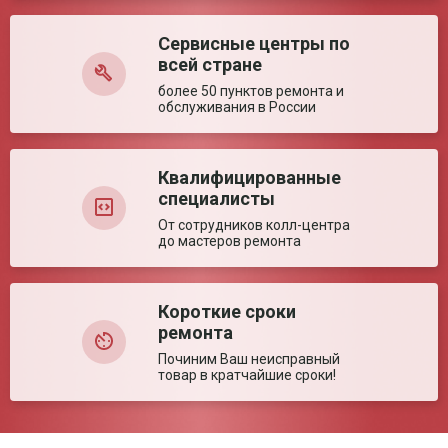
температуры
Диапазон рабочей
(-20)–(+40) °C
Сервисные центры по
Оставить отзыв
температуры
всей стране
Время выхода на
1 мин
рабочий режим
более 50 пунктов ремонта и
обслуживания в России
Ключевые преимущества
Особенности
Удобная настольная модель. Простая
настройка. Отображение заданных настроек на
Квалифицированные
большом экране.
специалисты
От сотрудников колл-центра
до мастеров ремонта
Короткие сроки
ремонта
Починим Ваш неисправный
товар в кратчайшие сроки!