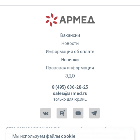
Вакансии
Новости
Информация об оплате
Новинки
Правовая информация
ЭДО
8 (495) 636-28-25
sales@armed.ru
только для юр.лиц
ОБРАЩАЕМ ВАШЕ ВНИМАНИЕ, что данный интернет-сайт и материалы,
размещенные на нем, носят исключительно информационный
Мы используем файлы
cookie
характер и ни при каких условиях не являются публичной офертой,