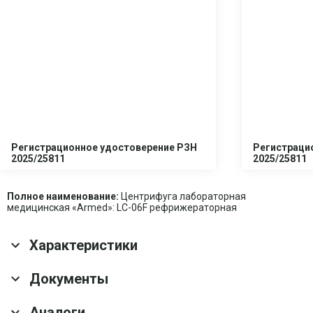
Регистрационное удостоверение РЗН
Регистраци
2025/25811
2025/25811
Полное наименование:
Центрифуга лабораторная
медицинская «Armed»: LC-06F рефрижераторная
Характеристики
Основные характеристики
Документы
Гарантия
1 год
Аналоги