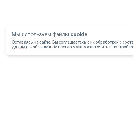
Мы используем файлы
cookie
Оставаясь на сайте, Вы соглашаетесь с их обработкой с соот
данных.
Файлы
cookie
всегда можно отключить в настройка
Copyright 2004-2026 © Армед
ОБРАЩАЕМ ВАШЕ ВНИМАНИЕ, что данный интернет-сайт и материалы,
размещенные на нем, носят исключительно информационный характер и
ни при каких условиях не являются публичной офертой, определяемой
положениями статьи 437 Гражданского кодекса РФ.