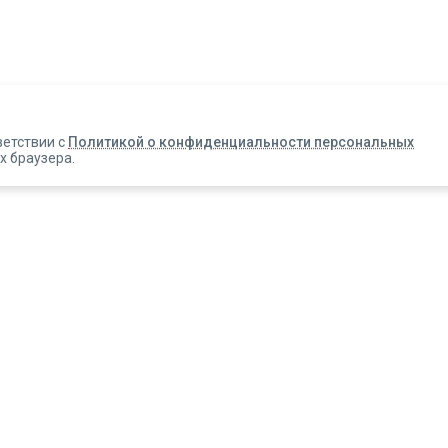
Авторизация
Телефон
Email
ветствии с
Политикой о конфиденциальности персональных
х браузера.
Вакансии
Прислать смс
Новости
Информация об оплате
Зарегистрироваться
Новинки
Правовая информация
ЭДО