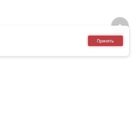
Принять
8 (495) 636-28-25
sales@armed.ru
только для юр.лиц