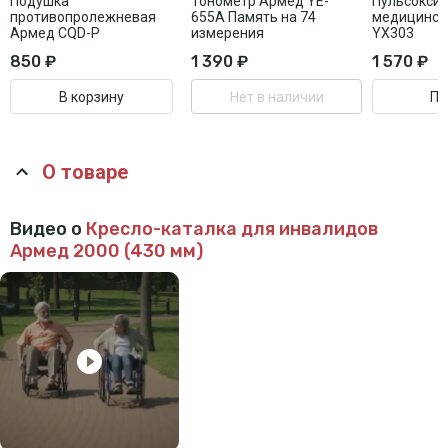
Подушка
Тонометр Армед YE-
Пульсокси
противопролежневая
655A Память на 74
медицинск
Армед CQD-P
измерения
YX303
850 ₽
1 390 ₽
1 570 ₽
В корзину
Нет в наличии
Пе
О товаре
Видео о
Кресло-каталка для инвалидов
Армед 2000 (430 мм)