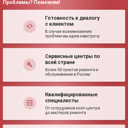
Проблемы? Поможем!
Ширина между
370 мм
Комментарий:
поручнями (± 5%)
Готовность к диалогу
Глубина сиденья (±
400 мм
5%)
с клиентом
Диаметр колес (± 5%)
200/200 мм
В случае возникновения
Высота сиденья (±
490 мм
проблем мы идем навстречу
5%)
Ключевые преимущества
Сервисные центры по
Оставить отзыв
Особенности
Лёгкая складная конструкция.
всей стране
более 50 пунктов ремонта и
обслуживания в России
Квалифицированные
специалисты
От сотрудников колл-центра
до мастеров ремонта