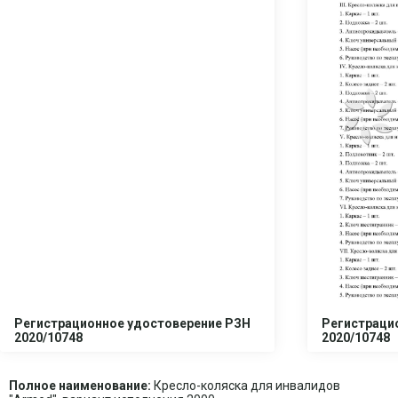
Регистрационное удостоверение РЗН
Регистраци
2020/10748
2020/10748
Полное наименование:
Кресло-коляска для инвалидов