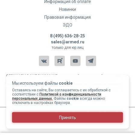
Информация об оплате
Новинки
Правовая информация
ЭДО
8 (495) 636-28-25
sales@armed.ru
только для юр.лиц
ОБРАЩАЕМ ВАШЕ ВНИМАНИЕ, что данный интернет-сайт и материалы,
размещенные на нем, носят исключительно информационный
Мы используем файлы
cookie
характер и ни при каких условиях не являются публичной офертой,
определяемой положениями статьи 437 Гражданского кодекса РФ.
Оставаясь на сайте, Вы соглашаетесь с их обработкой с
соответствии с
Политикой о конфиденциальности
Copyright 2004-2026 © Армед
персональных данных.
Файлы
cookie
всегда можно
отключить в настройках браузера.
ИМЕЮТСЯ ПРОТИВОПОКАЗАНИЯ, ПЕРЕД ИСПОЛЬЗОВАНИЕМ
Принять
НЕОБХОДИМО ОЗНАКОМИТЬСЯ С ИНСТРУКЦИЕЙ И
1
/
25
ПРОКОНСУЛЬТИРОВАТЬСЯ С ВРАЧОМ