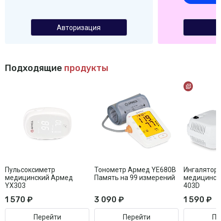
Авторизация
Подходящие
продукты
Пульсоксиметр
Тонометр Армед YE680B
Ингалятор
медицинский Армед
Память на 99 измерений
медицинск
YX303
403D
1 570 ₽
3 090 ₽
1 590 ₽
Перейти
Перейти
Пе