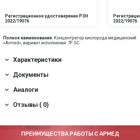
Регистрационное удостоверение РЗН
Регистраци
2022/19076
2022/19076
Полное наименование:
Концентратор кислорода медицинский
«Armed», вариант исполнения: 7F-5C
Характеристики
Основные характеристики
Документы
Гарантия
3 года
Аналоги
Скачать все документы
Срок службы
7 лет
Колесные опоры
Да
Отзывы ( 0)
Концентратор кислорода Армед 8F-5AW
Ручка для
да
перемещения
Тип дисплея
Цифровой
Артикул: 10122
Оснащение
Канюля 2 м
Оставить отзыв
ПРЕИМУЩЕСТВА РАБОТЫ С АРМЕД
52 900 ₽
Таймер
1-99 мин