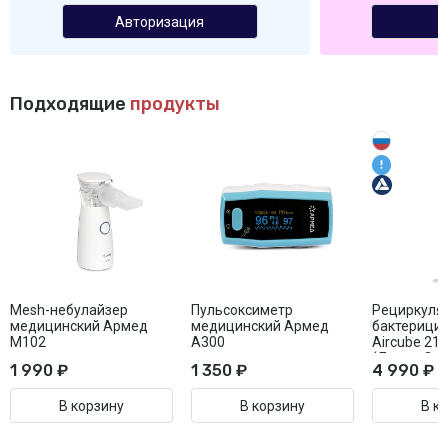
Авторизация
Подходящие
продукты
Mesh-небулайзер
Пульсоксиметр
Рециркуля
медицинский Армед
медицинский Армед
бактерици
M102
A300
Aircube 21
(Лампа 2х1
1 990 ₽
1 350 ₽
4 990 ₽
В корзину
В корзину
В к