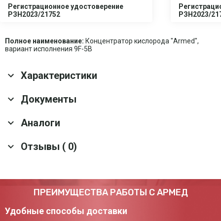
Регистрационное удостоверение
Регистраци
РЗН2023/21752
РЗН2023/21
Полное наименование:
Концентратор кислорода "Armed",
вариант исполнения 9F-5B
Характеристики
Основные характеристики
Документы
Пульт ДУ
Да
Аналоги
Скачать все документы
Дополнительный
Нет
выход для ингаляций
Отзывы ( 0)
Гарантия
3 года
Концентратор кислорода Армед 8F-5AW
Срок службы
7 лет
Колесные опоры
Да
Артикул: 10122
Ручка для
Да
Оставить отзыв
перемещения
ПРЕИМУЩЕСТВА РАБОТЫ С АРМЕД
52 900 ₽
Тип дисплея
Цифровой
Удобные способы доставки
Добавить в корзину
Оснащение
Диффузор; Канюля 2 м; Канюля 5 м; Пульт ДУ