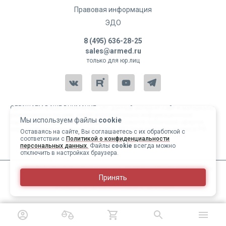
Правовая информация
ЭДО
8 (495) 636-28-25
sales@armed.ru
только для юр.лиц
ОБРАЩАЕМ ВАШЕ ВНИМАНИЕ, что данный интернет-сайт и материалы,
размещенные на нем, носят исключительно информационный
Мы используем файлы
cookie
характер и ни при каких условиях не являются публичной офертой,
определяемой положениями статьи 437 Гражданского кодекса РФ.
Оставаясь на сайте, Вы соглашаетесь с их обработкой с
соответствии с
Политикой о конфиденциальности
Copyright 2004-2026 © Армед
персональных данных.
Файлы
cookie
всегда можно
отключить в настройках браузера.
ИМЕЮТСЯ ПРОТИВОПОКАЗАНИЯ, ПЕРЕД ИСПОЛЬЗОВАНИЕМ
Принять
НЕОБХОДИМО ОЗНАКОМИТЬСЯ С ИНСТРУКЦИЕЙ И
1
/
33
ПРОКОНСУЛЬТИРОВАТЬСЯ С ВРАЧОМ