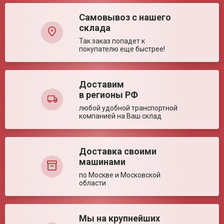
Таймер
30-360 мин (шаг 30 мин)
Самовывоз с нашего
Материал корпуса
Ударопрочный пластик
склада
Функции
Плавная регулировка потока; Автоматический
таймер; Дистанционное управлание
Так заказ попадет к
покупателю еще быстрее!
Цвет корпуса
Белый
Транспортные характеристики
Доставим
Вес нетто (ед)
18.4 кг
в регионы РФ
Ваша оценка:
Габариты упаковки
48*40*63 см
(ед)
любой удобной транспортной
компанией на Ваш склад
Объем (ед)
0.121 м³
Достоинства:
Упаковка (ед)
Картонная коробка
Вес брутто (ед)
20.7 кг
Доставка своими
Регистрационное удостоверение
Регистраци
Страна производства
Китай
машинами
РЗН2023/21752
РЗН2023/21
по Москве и Московской
Технические характеристики
области
Концентрация КВС на
≥ 87 %
выходе при
Недостатки:
максимальной
производительности
Мы на крупнейших