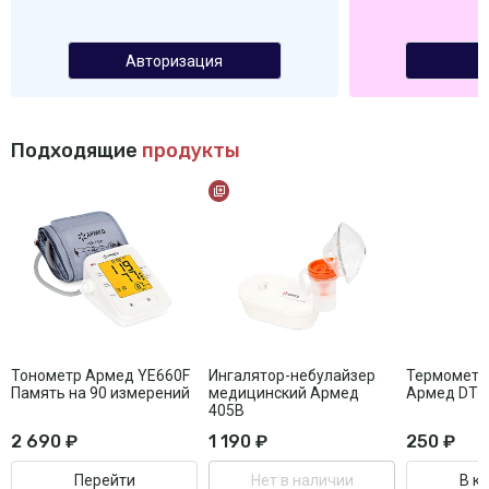
Авторизация
Подходящие
продукты
Тонометр Армед YE660F
Ингалятор-небулайзер
Термометр
Память на 90 измерений
медицинский Армед
Армед DT0
405B
2 690 ₽
1 190 ₽
250 ₽
Перейти
Нет в наличии
В к