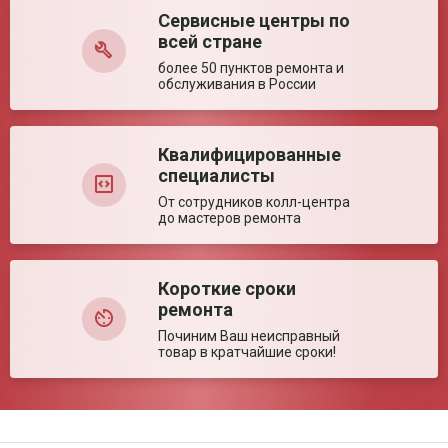
соприкасающийся с
Сервисные центры по
Оставить отзыв
поверхностью
перемещения, не
всей стране
менее
более 50 пунктов ремонта и
обслуживания в России
Ключевые преимущества
Особенности
Высокая устойчивость; Светоотражающий
элемент на ручке; Комфорт при передвижении;
Для завершающих этапов реабилитации и
Квалифицированные
восстановления
специалисты
От сотрудников колл-центра
до мастеров ремонта
Короткие сроки
ремонта
Починим Ваш неисправный
товар в кратчайшие сроки!