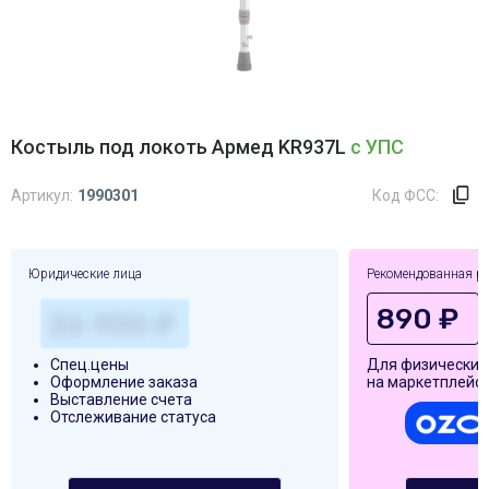
Костыль под локоть Армед KR937L
с УПС
Артикул:
1990301
Код ФСС:
Юридические лица
Рекомендованная р
890 ₽
Спец.цены
Для физических
Оформление заказа
на маркетплейса
Выставление счета
Отслеживание статуса