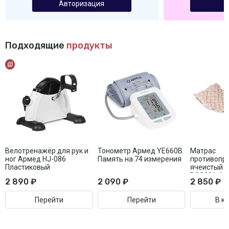
Авторизация
Подходящие
продукты
Велотренажёр для рук и
Тонометр Армед YE660B
Матрас
ног Армед HJ-086
Память на 74 измерения
противопр
Пластиковый
ячеистый 
DGC001-1 
2 890 ₽
2 090 ₽
2 850 ₽
статик
Перейти
Перейти
В к