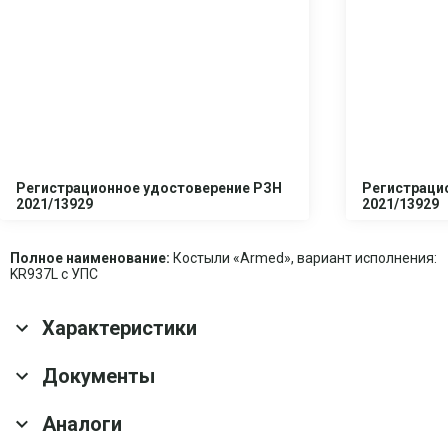
Регистрационное удостоверение РЗН
Регистраци
2021/13929
2021/13929
Полное наименование:
Костыли «Armed», вариант исполнения:
KR937L с УПС
Характеристики
Основные характеристики
Документы
Гарантия
1 год
Аналоги
Скачать все документы
Оснащение
Резиновый наконечник; Светоотражающий
элемент