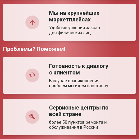
Недостатки:
Глубина сиденья (±
435 мм
5%)
Мы на крупнейших
маркетплейсах
Высота сиденья (±
360-460 мм
5%)
Удобные условия заказа
Объем емкости (± 5%)
5 л
для физических лиц
Ключевые преимущества
Проблемы? Поможем!
Комментарий:
Особенности
Удобные, откидные подлокотники. Съёмная
спинка. Удобная установка над унитазом.
Готовность к диалогу
с клиентом
В случае возникновения
проблем мы идем навстречу
Сервисные центры по
Оставить отзыв
всей стране
более 50 пунктов ремонта и
обслуживания в России