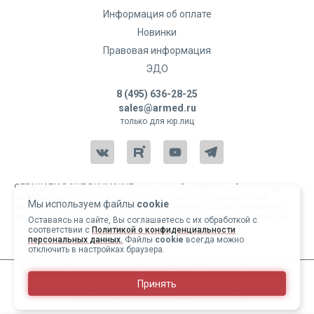
Информация об оплате
Новинки
Правовая информация
ЭДО
8 (495) 636-28-25
sales@armed.ru
только для юр.лиц
ОБРАЩАЕМ ВАШЕ ВНИМАНИЕ, что данный интернет-сайт и материалы,
размещенные на нем, носят исключительно информационный
Мы используем файлы
cookie
характер и ни при каких условиях не являются публичной офертой,
определяемой положениями статьи 437 Гражданского кодекса РФ.
Оставаясь на сайте, Вы соглашаетесь с их обработкой с
соответствии с
Политикой о конфиденциальности
Copyright 2004-2026 © Армед
персональных данных.
Файлы
cookie
всегда можно
отключить в настройках браузера.
ИМЕЮТСЯ ПРОТИВОПОКАЗАНИЯ, ПЕРЕД ИСПОЛЬЗОВАНИЕМ
Принять
НЕОБХОДИМО ОЗНАКОМИТЬСЯ С ИНСТРУКЦИЕЙ И
1
/
29
ПРОКОНСУЛЬТИРОВАТЬСЯ С ВРАЧОМ