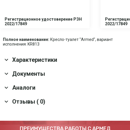
Регистрационное удостоверение РЗН
Регистраци
2022/17849
2022/17849
Полное наименование:
Кресло-туалет "Armed", вариант
исполнения: KR813
Характеристики
Основные характеристики
Документы
Материал санитарной
Пластик
Аналоги
ёмкости
Скачать все документы
Гарантия
1 год
Отзывы ( 0)
Срок службы
5 лет
Кресло-туалет для инвалидов Армед ФС810
Оснащение
Съемная санитарная емкость; Стульчак
Материал рамы
Металлический сплав
Артикул: 10142
Тип рамы
Разборная
Оставить отзыв
ПРЕИМУЩЕСТВА РАБОТЫ С АРМЕД
3 190 ₽
Возможность
Да