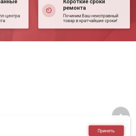
ванные
Короткие сроки
ремонта
лл-центра
Починим Ваш неисправный
нта
товар в кратчайшие сроки!
Принять