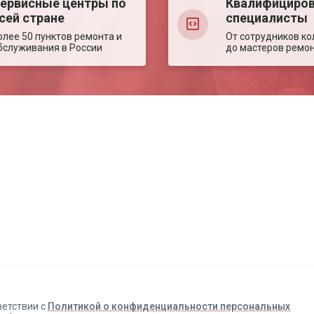
ервисные центры по
Квалифициро
сей стране
специалисты
олее 50 пунктов ремонта и
От сотрудников ко
бслуживания в России
до мастеров ремо
Авторизация
Авторизация
Телефон
Телефон
Email
Email
ветствии с
Политикой о конфиденциальности персональных