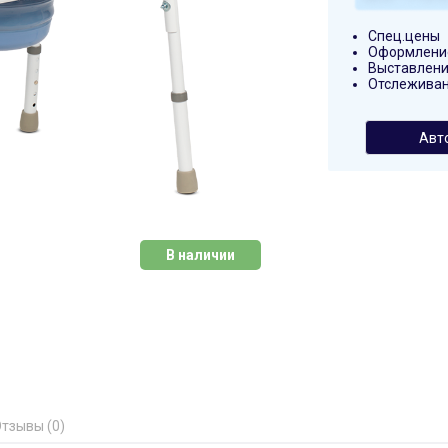
Спец.цены
Оформление
Выставлени
Отслеживан
Авт
В наличии
тзывы (0)