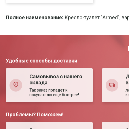
Скачать
Печать
Полное наименование:
Кресло-туалет "Armed", ва
Удобные способы доставки
Самовывоз с нашего
Д
склада
в
Так заказ попадет к
л
покупателю еще быстрее!
к
Проблемы? Поможем!