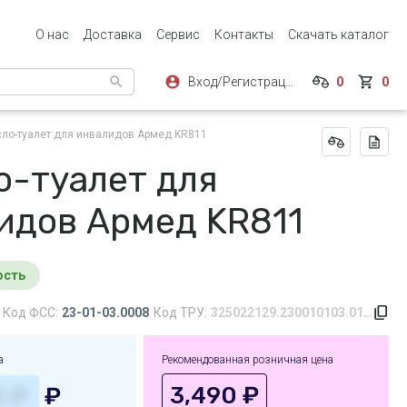
О нас
Доставка
Сервис
Контакты
Скачать каталог
Вход/Регистрация
0
0
сло-туалет для инвалидов Армед KR811
о-туалет для
идов Армед KR811
ость
Код ФСС:
23-01-03.0008
Код ТРУ:
325022129.230010103.0142.0008.156
а
Рекомендованная розничная цена
3,490 ₽
₽