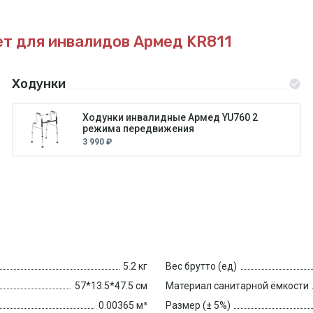
т для инвалидов Армед KR811
Ходунки
Ходунки инвалидные Армед YU760 2
режима передвижения
3 990 ₽
5.2 кг
Вес брутто (ед)
57*13.5*47.5 см
Материал санитарной ёмкости
0.00365 м³
Размер (± 5%)