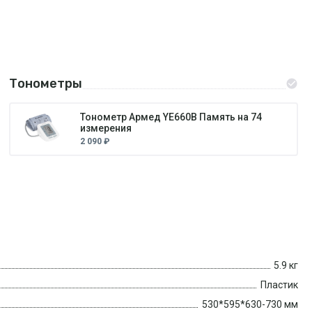
Тонометры
Тонометр Армед YE660B Память на 74
измерения
2 090 ₽
5.9 кг
Пластик
530*595*630-730 мм