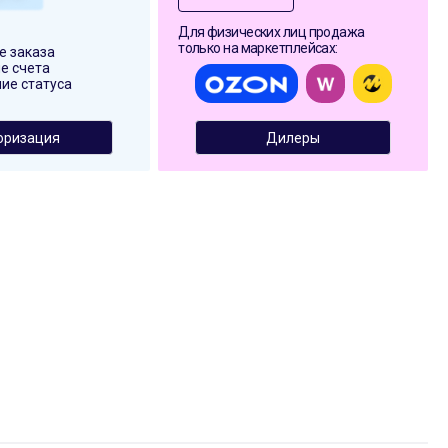
Для физических лиц продажа
только на маркетплейсах:
 заказа
е счета
ие статуса
оризация
Дилеры