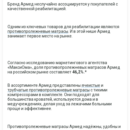
Бренд Армед неслучайно ассоциируется у покупателей с
качественной реабилитацией.
Одним из ключевых товаров для реабилитации являются
противопролежневые матрасы
. И в этой нише Армед
занимает первое место на рынке.
Согласно исследованию маркетингового агентства
«МаксиОма», доля противопролежневых матрасов Армед
на российском рынке составляет
46,2%.*
В ассортименте Армед представлены
ячеистые
и
трубчатые противопролежневые матрасы
с тихими
компрессорами в комплекте. Они подходят для
большинства кроватей, используются дома и в
медучреждениях, делая уход за лежачими больными
проще и эффективнее.
Противопролежневые матрасы Армед надёжны, удобны и