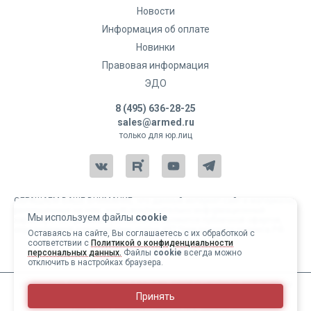
Новости
Информация об оплате
Новинки
Правовая информация
ЭДО
8 (495) 636-28-25
sales@armed.ru
только для юр.лиц
ОБРАЩАЕМ ВАШЕ ВНИМАНИЕ, что данный интернет-сайт и материалы,
размещенные на нем, носят исключительно информационный
Мы используем файлы
cookie
характер и ни при каких условиях не являются публичной офертой,
определяемой положениями статьи 437 Гражданского кодекса РФ.
Оставаясь на сайте, Вы соглашаетесь с их обработкой с
соответствии с
Политикой о конфиденциальности
Copyright 2004-2026 © Армед
персональных данных.
Файлы
cookie
всегда можно
отключить в настройках браузера.
ИМЕЮТСЯ ПРОТИВОПОКАЗАНИЯ, ПЕРЕД ИСПОЛЬЗОВАНИЕМ
Принять
НЕОБХОДИМО ОЗНАКОМИТЬСЯ С ИНСТРУКЦИЕЙ И
ПРОКОНСУЛЬТИРОВАТЬСЯ С ВРАЧОМ