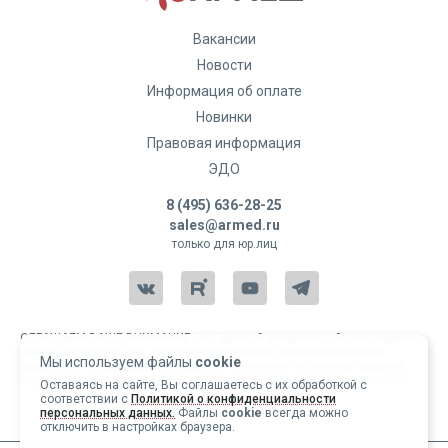
Вакансии
Новости
Информация об оплате
Новинки
Правовая информация
ЭДО
8 (495) 636-28-25
sales@armed.ru
только для юр.лиц
ОБРАЩАЕМ ВАШЕ ВНИМАНИЕ, что данный интернет-сайт и материалы,
размещенные на нем, носят исключительно информационный
Мы используем файлы
cookie
характер и ни при каких условиях не являются публичной офертой,
определяемой положениями статьи 437 Гражданского кодекса РФ.
Оставаясь на сайте, Вы соглашаетесь с их обработкой с
соответствии с
Политикой о конфиденциальности
Copyright 2004-2026 © Армед
персональных данных.
Файлы
cookie
всегда можно
отключить в настройках браузера.