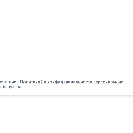
Авторизация
Телефон
Email
ветствии с
Политикой о конфиденциальности персональных
х браузера.
Вакансии
Прислать смс
Новости
Информация об оплате
Зарегистрироваться