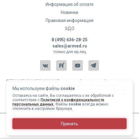
Информация об оплате
Новинки
Правовая информация
ЭДО
8 (495) 636-28-25
sales@armed.ru
только для юр.лиц
ОБРАЩАЕМ ВАШЕ ВНИМАНИЕ, что данный интернет-сайт и материалы,
размещенные на нем, носят исключительно информационный
Мы используем файлы
cookie
характер и ни при каких условиях не являются публичной офертой,
определяемой положениями статьи 437 Гражданского кодекса РФ.
Оставаясь на сайте, Вы соглашаетесь с их обработкой с
соответствии с
Политикой о конфиденциальности
Copyright 2004-2026 © Армед
персональных данных.
Файлы
cookie
всегда можно
отключить в настройках браузера.
ИМЕЮТСЯ ПРОТИВОПОКАЗАНИЯ, ПЕРЕД ИСПОЛЬЗОВАНИЕМ
Принять
НЕОБХОДИМО ОЗНАКОМИТЬСЯ С ИНСТРУКЦИЕЙ И
ПРОКОНСУЛЬТИРОВАТЬСЯ С ВРАЧОМ