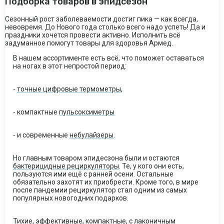
Подборка товаров в эпидсезон
Сезонный рост заболеваемости достиг пика — как всегда,
невовремя. До Нового года столько всего надо успеть! Да и
праздники хочется провести активно. Исполнить всё
задуманное помогут товары для здоровья Армед.
В нашем ассортименте есть всё, что поможет оставаться
на ногах в этот непростой период:
-
точные цифровые термометры
,
- компактные
пульсоксиметры
- и современные
небулайзеры
.
Но главным товаром эпидесзона были и остаются
бактерицидные рециркуляторы
. Те, у кого они есть,
пользуются ими ещё с ранней осени. Остальные
обязательно захотят их приобрести. Кроме того, в мире
после пандемии рециркулятор стал одним из самых
популярных новогодних подарков.
Тихие, эффективные, компактные, с лаконичным