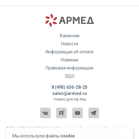
Вакансии
Новости
Информация об оплате
Новинки
Правовая информация
ЭДО
8 (495) 636-28-25
sales@armed.ru
только для юр.лиц
ОБРАЩАЕМ ВАШЕ ВНИМАНИЕ, что данный интернет-сайт и материалы,
размещенные на нем, носят исключительно информационный
Мы используем файлы
cookie
характер и ни при каких условиях не являются публичной офертой,