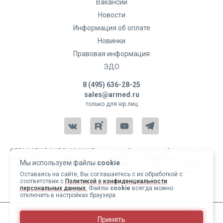
Вакансии
Новости
Информация об оплате
Новинки
Правовая информация
ЭДО
8 (495) 636-28-25
sales@armed.ru
только для юр.лиц
ОБРАЩАЕМ ВАШЕ ВНИМАНИЕ, что данный интернет-сайт и материалы,
размещенные на нем, носят исключительно информационный
Мы используем файлы
cookie
характер и ни при каких условиях не являются публичной офертой,
определяемой положениями статьи 437 Гражданского кодекса РФ.
Оставаясь на сайте, Вы соглашаетесь с их обработкой с
соответствии с
Политикой о конфиденциальности
Copyright 2004-2026 © Армед
персональных данных.
Файлы
cookie
всегда можно
отключить в настройках браузера.
ИМЕЮТСЯ ПРОТИВОПОКАЗАНИЯ, ПЕРЕД ИСПОЛЬЗОВАНИЕМ
Принять
НЕОБХОДИМО ОЗНАКОМИТЬСЯ С ИНСТРУКЦИЕЙ И