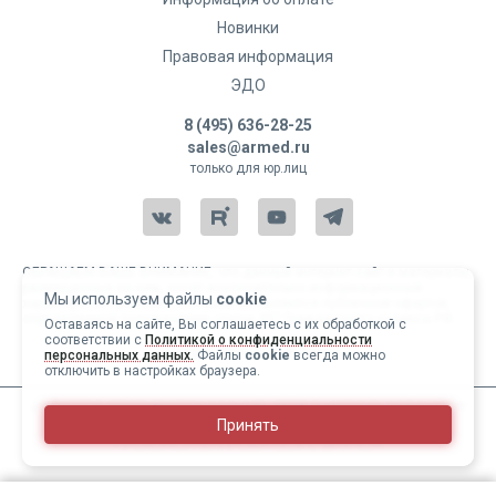
Новинки
Правовая информация
ЭДО
8 (495) 636-28-25
sales@armed.ru
только для юр.лиц
ОБРАЩАЕМ ВАШЕ ВНИМАНИЕ, что данный интернет-сайт и материалы,
размещенные на нем, носят исключительно информационный
Мы используем файлы
cookie
характер и ни при каких условиях не являются публичной офертой,
определяемой положениями статьи 437 Гражданского кодекса РФ.
Оставаясь на сайте, Вы соглашаетесь с их обработкой с
соответствии с
Политикой о конфиденциальности
Copyright 2004-2026 © Армед
персональных данных.
Файлы
cookie
всегда можно
отключить в настройках браузера.
ИМЕЮТСЯ ПРОТИВОПОКАЗАНИЯ, ПЕРЕД ИСПОЛЬЗОВАНИЕМ
Принять
НЕОБХОДИМО ОЗНАКОМИТЬСЯ С ИНСТРУКЦИЕЙ И
ПРОКОНСУЛЬТИРОВАТЬСЯ С ВРАЧОМ