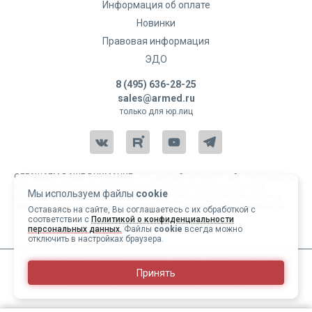
Информация об оплате
Новинки
Правовая информация
ЭДО
8 (495) 636-28-25
sales@armed.ru
только для юр.лиц
ОБРАЩАЕМ ВАШЕ ВНИМАНИЕ, что данный интернет-сайт и материалы,
размещенные на нем, носят исключительно информационный
Мы используем файлы
cookie
характер и ни при каких условиях не являются публичной офертой,
определяемой положениями статьи 437 Гражданского кодекса РФ.
Оставаясь на сайте, Вы соглашаетесь с их обработкой с
соответствии с
Политикой о конфиденциальности
Copyright 2004-2026 © Армед
персональных данных.
Файлы
cookie
всегда можно
отключить в настройках браузера.
ИМЕЮТСЯ ПРОТИВОПОКАЗАНИЯ, ПЕРЕД ИСПОЛЬЗОВАНИЕМ
Принять
НЕОБХОДИМО ОЗНАКОМИТЬСЯ С ИНСТРУКЦИЕЙ И
ПРОКОНСУЛЬТИРОВАТЬСЯ С ВРАЧОМ