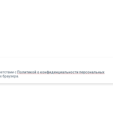
Авторизация
Телефон
Email
ветствии с
Политикой о конфиденциальности персональных
х браузера.
Вакансии
Прислать смс
Новости
Информация об оплате