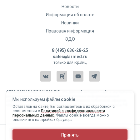
Новости
Информация об оплате
Новинки
Правовая информация
ЭДО
8 (495) 636-28-25
sales@armed.ru
только для юр.лиц
ОБРАЩАЕМ ВАШЕ ВНИМАНИЕ, что данный интернет-сайт и материалы,
размещенные на нем, носят исключительно информационный
Мы используем файлы
cookie
характер и ни при каких условиях не являются публичной офертой,
определяемой положениями статьи 437 Гражданского кодекса РФ.
Оставаясь на сайте, Вы соглашаетесь с их обработкой с
соответствии с
Политикой о конфиденциальности
Copyright 2004-2026 © Армед
персональных данных.
Файлы
cookie
всегда можно
отключить в настройках браузера.
ИМЕЮТСЯ ПРОТИВОПОКАЗАНИЯ, ПЕРЕД ИСПОЛЬЗОВАНИЕМ
Принять
НЕОБХОДИМО ОЗНАКОМИТЬСЯ С ИНСТРУКЦИЕЙ И