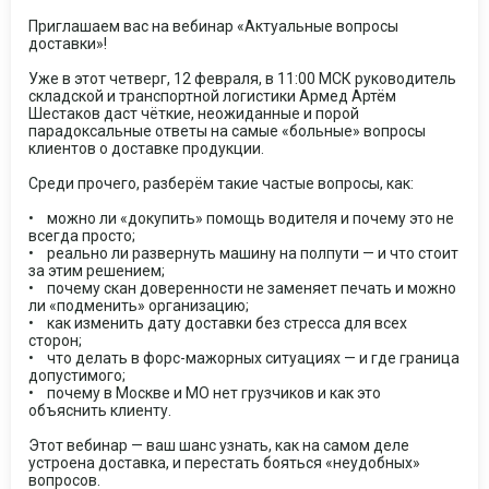
Приглашаем вас на вебинар «Актуальные вопросы
доставки»!
Уже в этот четверг, 12 февраля, в 11:00 МСК руководитель
складской и транспортной логистики Армед Артём
Шестаков даст чёткие, неожиданные и порой
парадоксальные ответы на самые «больные» вопросы
клиентов о доставке продукции.
Среди прочего, разберём такие частые вопросы, как:
• можно ли «докупить» помощь водителя и почему это не
всегда просто;
• реально ли развернуть машину на полпути — и что стоит
за этим решением;
• почему скан доверенности не заменяет печать и можно
ли «подменить» организацию;
• как изменить дату доставки без стресса для всех
сторон;
• что делать в форс-мажорных ситуациях — и где граница
допустимого;
• почему в Москве и МО нет грузчиков и как это
объяснить клиенту.
Этот вебинар — ваш шанс узнать, как на самом деле
устроена доставка, и перестать бояться «неудобных»
вопросов.