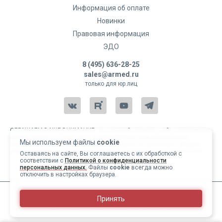
Информация об оплате
Новинки
Правовая информация
ЭДО
8 (495) 636-28-25
sales@armed.ru
только для юр.лиц
ОБРАЩАЕМ ВАШЕ ВНИМАНИЕ, что данный интернет-сайт и материалы,
размещенные на нем, носят исключительно информационный
Мы используем файлы
cookie
характер и ни при каких условиях не являются публичной офертой,
определяемой положениями статьи 437 Гражданского кодекса РФ.
Оставаясь на сайте, Вы соглашаетесь с их обработкой с
соответствии с
Политикой о конфиденциальности
Copyright 2004-2026 © Армед
персональных данных.
Файлы
cookie
всегда можно
отключить в настройках браузера.
ИМЕЮТСЯ ПРОТИВОПОКАЗАНИЯ, ПЕРЕД ИСПОЛЬЗОВАНИЕМ
Принять
НЕОБХОДИМО ОЗНАКОМИТЬСЯ С ИНСТРУКЦИЕЙ И
ПРОКОНСУЛЬТИРОВАТЬСЯ С ВРАЧОМ