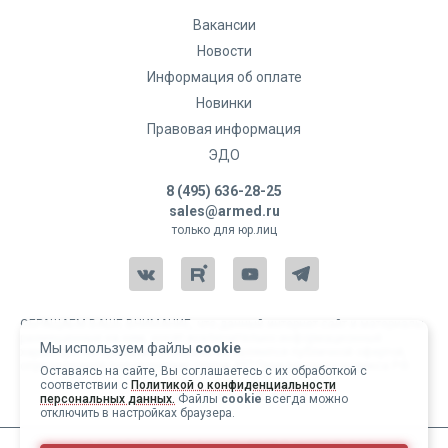
Вакансии
Новости
Информация об оплате
Новинки
Правовая информация
ЭДО
8 (495) 636-28-25
sales@armed.ru
только для юр.лиц
ОБРАЩАЕМ ВАШЕ ВНИМАНИЕ, что данный интернет-сайт и материалы,
размещенные на нем, носят исключительно информационный
Мы используем файлы
cookie
характер и ни при каких условиях не являются публичной офертой,
определяемой положениями статьи 437 Гражданского кодекса РФ.
Оставаясь на сайте, Вы соглашаетесь с их обработкой с
соответствии с
Политикой о конфиденциальности
Copyright 2004-2026 © Армед
персональных данных.
Файлы
cookie
всегда можно
отключить в настройках браузера.
ИМЕЮТСЯ ПРОТИВОПОКАЗАНИЯ, ПЕРЕД ИСПОЛЬЗОВАНИЕМ