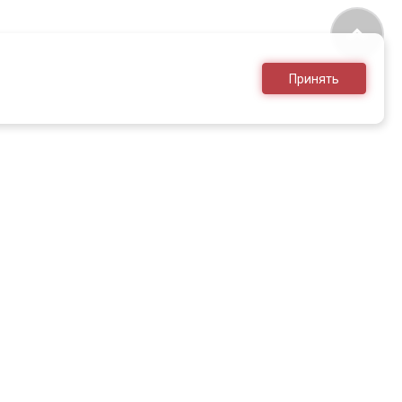
Принять
8 (495) 636-28-25
sales@armed.ru
только для юр.лиц
НЕОБХОДИМО ОЗНАКОМИТЬСЯ
Я С ВРАЧОМ