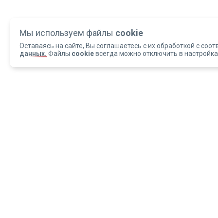
Мы используем файлы
cookie
Оставаясь на сайте, Вы соглашаетесь с их обработкой с соот
данных.
Файлы
cookie
всегда можно отключить в настройка
Copyright 2004-2026 © Армед
ОБРАЩАЕМ ВАШЕ ВНИМАНИЕ, что данный интернет-сайт и материалы,
размещенные на нем, носят исключительно информационный характер и
ни при каких условиях не являются публичной офертой, определяемой
положениями статьи 437 Гражданского кодекса РФ.
ИМЕЮТСЯ ПРОТИВОПОКАЗАН
С ИНСТРУК