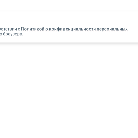
Авторизация
Телефон
Email
ветствии с
Политикой о конфиденциальности персональных
х браузера.
Вакансии
Прислать смс
Новости
Информация об оплате
Зарегистрироваться
Новинки
Правовая информация
ЭДО
ИЯ, ПЕРЕД ИСПОЛЬЗОВАНИЕМ 
ЦИЕЙ И ПРОКОНСУЛЬТИРОВАТЬС