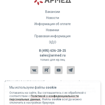
Вакансии
Новости
Информация об оплате
Новинки
Правовая информация
ЭДО
8 (495) 636-28-25
sales@armed.ru
только для юр.лиц
ОБРАЩАЕМ ВАШЕ ВНИМАНИЕ, что данный интернет-сайт и материалы,
размещенные на нем, носят исключительно информационный
Мы используем файлы
cookie
характер и ни при каких условиях не являются публичной офертой,
определяемой положениями статьи 437 Гражданского кодекса РФ.
Оставаясь на сайте, Вы соглашаетесь с их обработкой с
соответствии с
Политикой о конфиденциальности
Copyright 2004-2026 © Армед
персональных данных.
Файлы
cookie
всегда можно
отключить в настройках браузера.